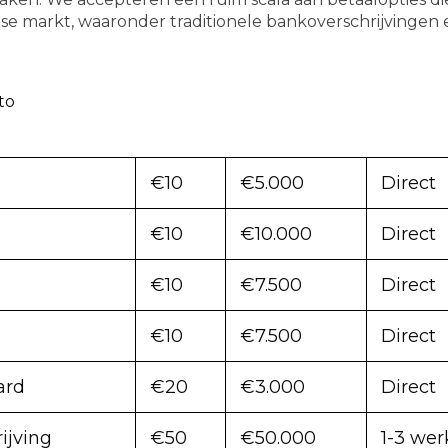
se markt, waaronder traditionele bankoverschrijvingen
to
€10
€5.000
Direct
€10
€10.000
Direct
€10
€7.500
Direct
€10
€7.500
Direct
ard
€20
€3.000
Direct
ijving
€50
€50.000
1-3 we