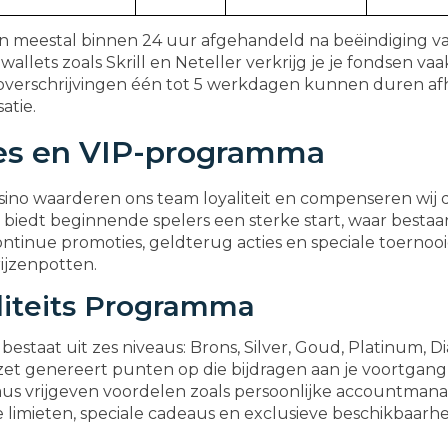
meestal binnen 24 uur afgehandeld na beëindiging v
e-wallets zoals Skrill en Neteller verkrijg je je fondsen v
verschrijvingen één tot 5 werkdagen kunnen duren afh
atie.
es en VIP-programma
asino waarderen ons team loyaliteit en compenseren wij 
iedt beginnende spelers een sterke start, waar besta
ontinue promoties, geldterug acties en speciale toernoo
rijzenpotten.
liteits Programma
bestaat uit zes niveaus: Brons, Silver, Goud, Platinum, 
zet genereert punten op die bijdragen aan je voortgang d
us vrijgeven voordelen zoals persoonlijke accountmana
limieten, speciale cadeaus en exclusieve beschikbaarhe