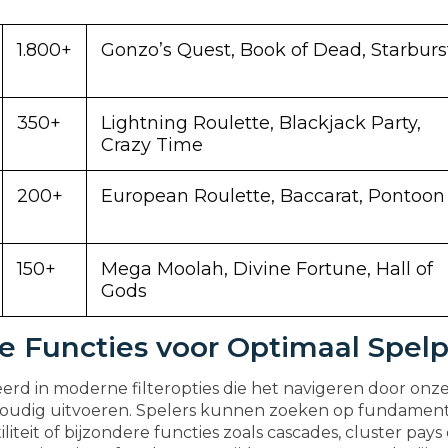
1.800+
Gonzo’s Quest, Book of Dead, Starburs
350+
Lightning Roulette, Blackjack Party,
Crazy Time
200+
European Roulette, Baccarat, Pontoon
150+
Mega Moolah, Divine Fortune, Hall of
Gods
e Functies voor Optimaal Spelp
teerd in moderne filteropties die het navigeren door onz
voudig uitvoeren. Spelers kunnen zoeken op fundament 
liteit of bijzondere functies zoals cascades, cluster pays