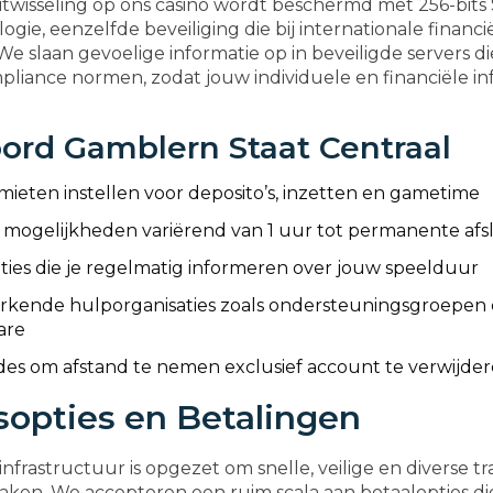
uitwisseling op ons casino wordt beschermd met 256-bits
gie, eenzelfde beveiliging die bij internationale financi
We slaan gevoelige informatie op in beveiligde servers 
liance normen, zodat jouw individuele en financiële inf
ord Gamblern Staat Centraal
imieten instellen voor deposito’s, inzetten en gametime
g mogelijkheden variërend van 1 uur tot permanente afsl
caties die je regelmatig informeren over jouw speelduur
rkende hulporganisaties zoals ondersteuningsgroepen
are
des om afstand te nemen exclusief account te verwijde
sopties en Betalingen
frastructuur is opgezet om snelle, veilige en diverse tr
aken. We accepteren een ruim scala aan betaalopties di