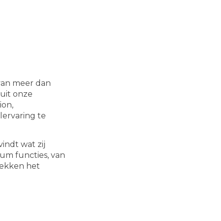
 van meer dan
uit onze
ion,
ervaring te
indt wat zij
ium functies, van
 dekken het