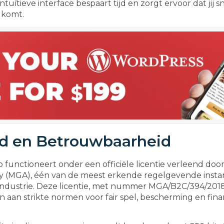
tuïtieve interface bespaart tijd en zorgt ervoor dat jij sn
 komt.
id en Betrouwbaarheid
o functioneert onder een officiële licentie verleend doo
y (MGA), één van de meest erkende regelgevende instan
ndustrie. Deze licentie, met nummer MGA/B2C/394/2018
 aan strikte normen voor fair spel, bescherming en fina