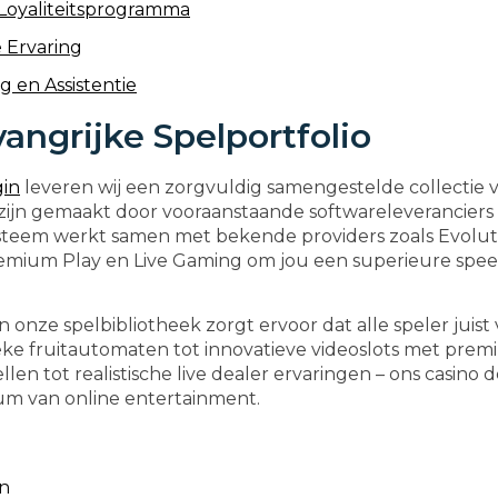
Loyaliteitsprogramma
 Ervaring
 en Assistentie
ngrijke Spelportfolio
gin
leveren wij een zorgvuldig samengestelde collectie
zijn gemaakt door vooraanstaande softwareleveranciers 
ysteem werkt samen met bekende providers zoals Evolut
emium Play en Live Gaming om jou een superieure speel
n onze spelbibliotheek zorgt ervoor dat alle speler juist v
ieke fruitautomaten tot innovatieve videoslots met prem
ellen tot realistische live dealer ervaringen – ons casino
um van online entertainment.
en