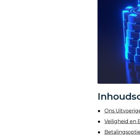
Inhouds
Ons Uitvoerige
Veiligheid en
Betalingsoptie