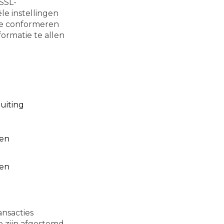
 SSL-
ële instellingen
die conformeren
ormatie te allen
uiting
 en
ren
ansacties
e zijn afgestemd