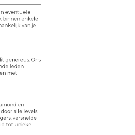
an eventuele
aak binnen enkele
ankelijk van je
dit genereus. Ons
ande leden
ien met
Diamond en
oor alle levels.
gers, versnelde
id tot unieke