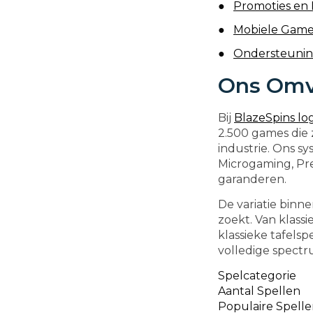
Promoties en 
Mobiele Game
Ondersteuning
Ons Omva
Bij
BlazeSpins lo
2.500 games die 
industrie. Ons s
Microgaming, Pr
garanderen.
De variatie binne
zoekt. Van klass
klassieke tafelsp
volledige spectr
Spelcategorie
Aantal Spellen
Populaire Spell