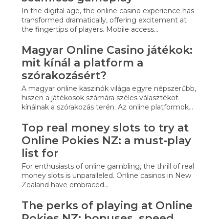
In the digital age, the online casino experience has
transformed dramatically, offering excitement at
the fingertips of players. Mobile access…
Magyar Online Casino játékok:
mit kínál a platform a
szórakozásért?
A magyar online kaszinók világa egyre népszerűbb,
hiszen a játékosok számára széles választékot
kínálnak a szórakozás terén. Az online platformok…
Top real money slots to try at
Online Pokies NZ: a must-play
list for
For enthusiasts of online gambling, the thrill of real
money slots is unparalleled. Online casinos in New
Zealand have embraced…
The perks of playing at Online
Pokies NZ: bonuses, speed,