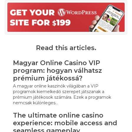
Read this articles.
Magyar Online Casino VIP
program: hogyan válhatsz
prémium játékossá?
A magyar online kaszinók világában a VIP
programok kiemelkedő szerepet játszanak a
prémium játékosok számára. Ezek a programok
nemcsak különleges…
The ultimate online casino
experience: mobile access and
seamless gameplay