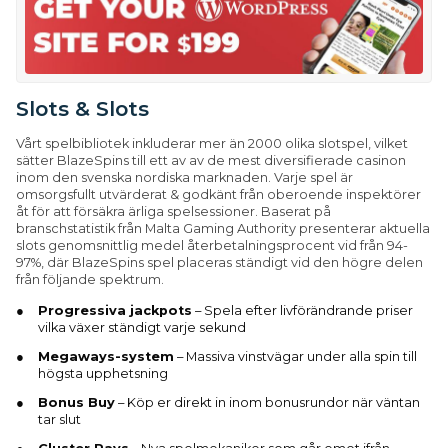
Slots & Slots
Vårt spelbibliotek inkluderar mer än 2000 olika slotspel, vilket
sätter BlazeSpins till ett av av de mest diversifierade casinon
inom den svenska nordiska marknaden. Varje spel är
omsorgsfullt utvärderat & godkänt från oberoende inspektörer
åt för att försäkra ärliga spelsessioner. Baserat på
branschstatistik från Malta Gaming Authority presenterar aktuella
slots genomsnittlig medel återbetalningsprocent vid från 94-
97%, där BlazeSpins spel placeras ständigt vid den högre delen
från följande spektrum.
Progressiva jackpots
– Spela efter livförändrande priser
vilka växer ständigt varje sekund
Megaways-system
– Massiva vinstvägar under alla spin till
högsta upphetsning
Bonus Buy
– Köp er direkt in inom bonusrundor när väntan
tar slut