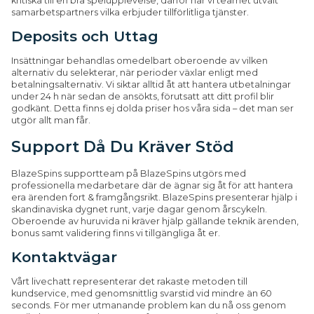
kritiska till en bra spelupplevelse, därför har vi teamet utvalt
samarbetspartners vilka erbjuder tillförlitliga tjänster.
Deposits och Uttag
Insättningar behandlas omedelbart oberoende av vilken
alternativ du selekterar, när perioder växlar enligt med
betalningsalternativ. Vi siktar alltid åt att hantera utbetalningar
under 24 h när sedan de ansökts, förutsatt att ditt profil blir
godkänt. Detta finns ej dolda priser hos våra sida – det man ser
utgör allt man får.
Support Då Du Kräver Stöd
BlazeSpins supportteam på BlazeSpins utgörs med
professionella medarbetare där de ägnar sig åt för att hantera
era ärenden fort & framgångsrikt. BlazeSpins presenterar hjälp i
skandinaviska dygnet runt, varje dagar genom årscykeln.
Oberoende av huruvida ni kräver hjälp gällande teknik ärenden,
bonus samt validering finns vi tillgängliga åt er.
Kontaktvägar
Vårt livechatt representerar det rakaste metoden till
kundservice, med genomsnittlig svarstid vid mindre än 60
seconds. För mer utmanande problem kan du nå oss genom