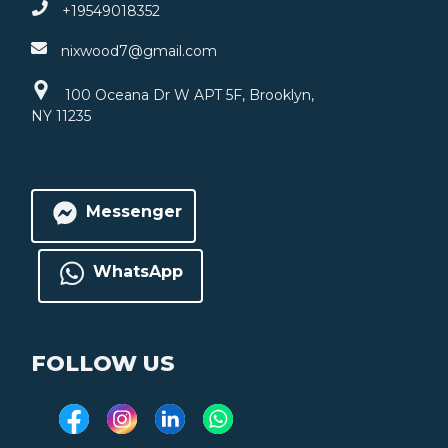
+19549018352
nixwood7@gmail.com
100 Oceana Dr W APT 5F, Brooklyn,
NY 11235
Messenger
WhatsApp
FOLLOW US