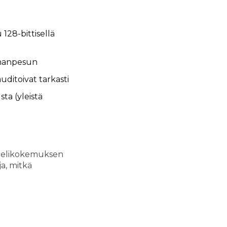
128-bittisellä
rahanpesun
uditoivat tarkasti
a (yleistä
 pelikokemuksen
a, mitkä