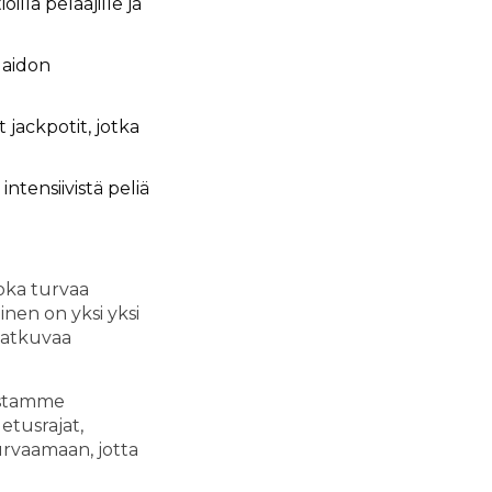
oilla pelaajille ja
 aidon
 jackpotit, jotka
intensiivistä peliä
joka turvaa
nen on yksi yksi
 jatkuvaa
istamme
etusrajat,
urvaamaan, jotta