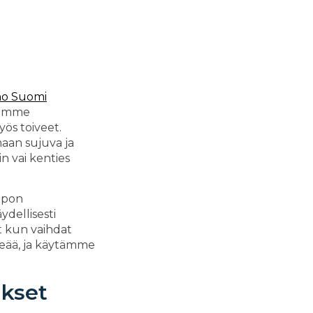
ino Suomi
Olemme
ös toiveet.
maan sujuva ja
n vai kenties
lpon
dellisesti
äit kun vaihdat
rkeää, ja käytämme
ukset