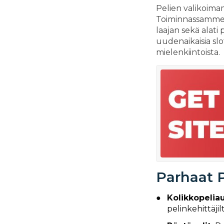
Pelien valikoimam
Toiminnassamme o
laajan sekä alati 
uudenaikaisia slo
mielenkiintoista.
Parhaat P
Kolikkopelia
pelinkehittäjil