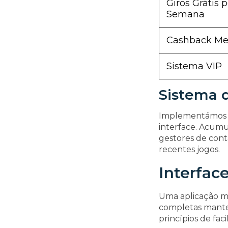
Giros Grátis p
Semana
Cashback Me
Sistema VIP
Sistema 
Implementámos u
interface. Acumul
gestores de cont
recentes jogos.
Interfac
Uma aplicação mó
completas mante
princípios de fa