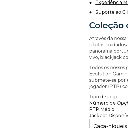
Experiência M
Suporte ao Cli
Coleção 
Através da nossa
títulos cuidados
panorama portugu
vivo, blackjack c
Todos os nossos
Evolution Gaming
submete-se por e
jogador (RTP) c
Tipo de Jogo
Número de Opç
RTP Médio
Jackpot Disponív
Caça-níqueis