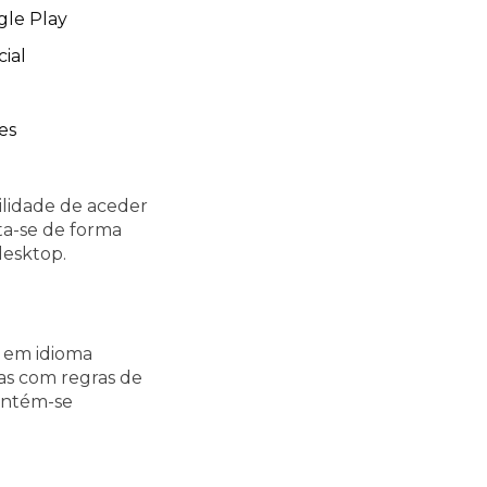
gle Play
ial
es
ilidade de aceder
ta-se de forma
desktop.
s em idioma
das com regras de
mantém-se