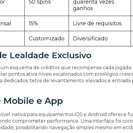
or
50 spins
quarenta vezes
ganhos
nsal
15%
Livre de requisitos
Customizado
Diversificado
de Lealdade Exclusivo
m esquema de créditos que recompensa cada jogada r
ar pontos ativa níveis escalonados com privilégios cresc
a dedicados, tetos de levantamento elevados e entrada pr
e Mobile e App
vel nativa para equipamentos iOS e Android oferece fu
ndo comprometer performance. Uma interface foi con
cilidade, possibilitando navegação simples mesmo em ecrã