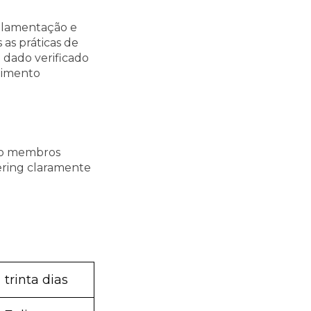
ulamentação e
as práticas de
 dado verificado
nimento
nto membros
ering claramente
trinta dias