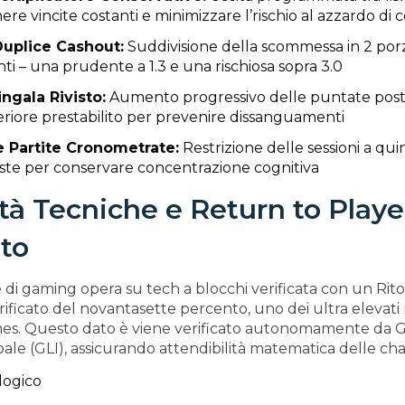
re vincite costanti e minimizzare l’rischio al azzardo di c
uplice Cashout:
Suddivisione della scommessa in 2 por
nti – una prudente a 1.3 e una rischiosa sopra 3.0
ngala Rivisto:
Aumento progressivo delle puntate post 
riore prestabilito per prevenire dissanguamenti
e Partite Cronometrate:
Restrizione delle sessioni a qui
oste per conservare concentrazione cognitiva
ità Tecniche e Return to Playe
ato
ne di gaming opera su tech a blocchi verificata con un Rit
ificato del novantasette percento, uno dei ultra elevati
mes. Questo dato è viene verificato autonomamente da
ale (GLI), assicurando attendibilità matematica delle ch
logico