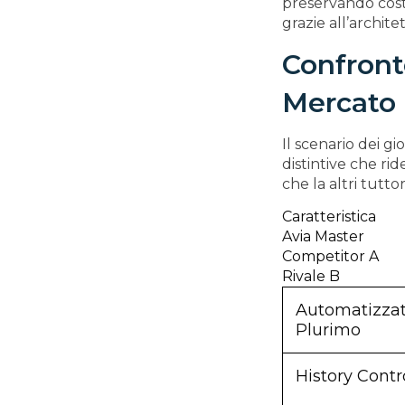
preservando cost
grazie all’archite
Confront
Mercato
Il scenario dei g
distintive che ri
che la altri tutto
Caratteristica
Avia Master
Competitor A
Rivale B
Automatizza
Plurimo
History Contr