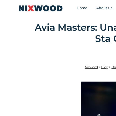
Home
About Us
Avia Masters: Un
Sta 
Nixwood
>
Blog
>
Un