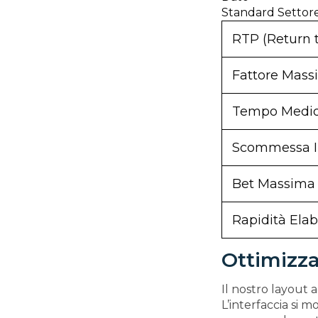
Standard Settor
RTP (Return t
Fattore Mass
Tempo Medio
Scommessa In
Bet Massima
Rapidità Ela
Ottimizza
Il nostro layout 
L’interfaccia si 