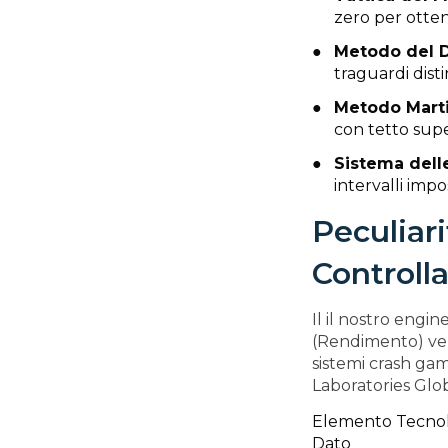
zero per ottene
Metodo del D
traguardi disti
Metodo Marti
con tetto supe
Sistema dell
intervalli imp
Peculiar
Controll
Il il nostro engi
(Rendimento) ver
sistemi crash ga
Laboratories Glob
Elemento Tecno
Dato