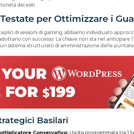
orietà dei esiti.
 Testate per Ottimizzare i Gu
lici di sessioni di gaming, abbiamo individuato approcci t
 adottano con successo. La chiave non sta nel anticipare l
 un sistema strutturato di amministrazione delle puntate
rategici Basilari
oltiplicatore Conservativo:
Uscita programmata tra 1.5