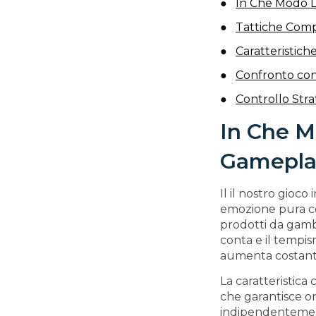
In Che Modo L
Tattiche Comp
Caratteristich
Confronto con
Controllo Str
In Che M
Gameplay
Il il nostro gio
emozione pura con
prodotti da gamb
conta e il tempis
aumenta costante
La caratteristica 
che garantisce on
indipendentemente