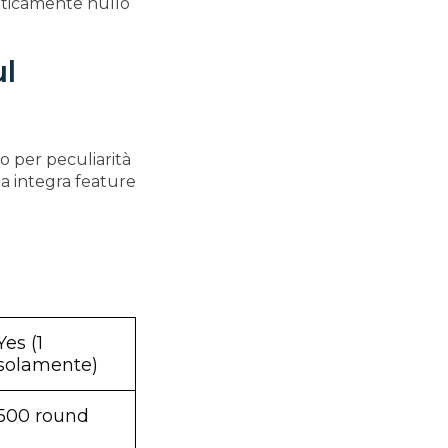
raticamente nullo
ul
mo per peculiarità
ma integra feature
Yes (1
solamente)
500 round