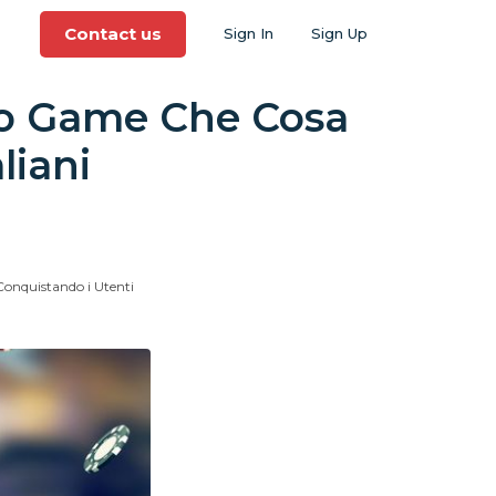
Contact us
Sign In
Sign Up
oco Game Che Cosa
liani
Conquistando i Utenti