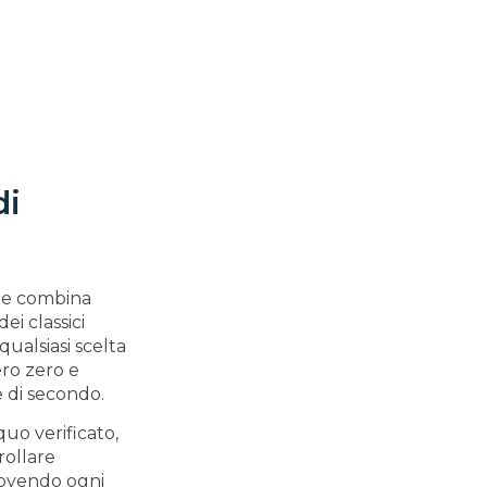
di
che combina
i classici
ualsiasi scelta
ero zero e
 di secondo.
quo verificato,
rollare
muovendo ogni