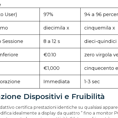
e
o User)
97%
94 a 96 perce
imo
diecimila x
cinquemila x
 Sessione
8 a 12 s
dieci-quindici
feriore
€0.10
zero virgola v
€1,000
cinquecento 
borazione
Immediata
1-3 sec
zione Dispositivi e Fruibilità
adattivo certifica prestazioni identiche su qualsiasi appare
modifica idealmente a display da quattro ” fino a monitor 