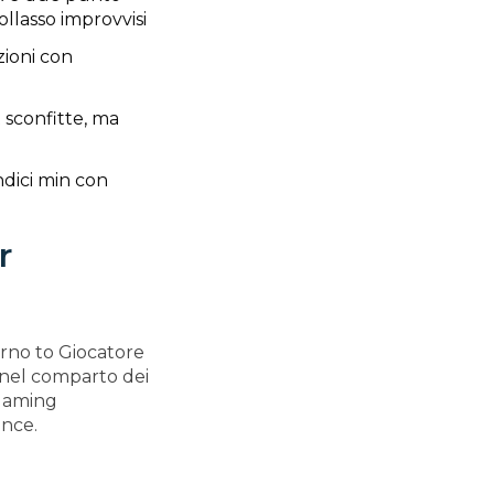
ollasso improvvisi
zioni con
sconfitte, ma
ndici min con
r
orno to Giocatore
 nel comparto dei
 Gaming
ance.