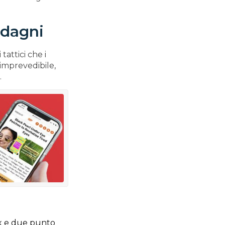
adagni
attici che i
’imprevedibile,
.
x e due punto