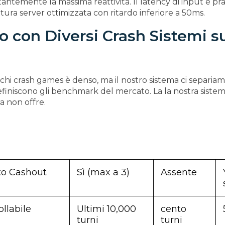
antemente la massima reattività. Il latency di input è p
ttura server ottimizzata con ritardo inferiore a 50ms.
o con Diversi Crash Sistemi s
iochi crash games è denso, ma il nostro sistema ci separia
definiscono gli benchmark del mercato. La la nostra siste
ra non offre.
to Cashout
Sì (max a 3)
Assente
ollabile
Ultimi 10,000
cento
turni
turni