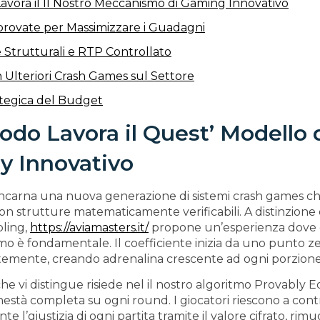
avora il Il Nostro Meccanismo di Gaming Innovativo
rovate per Massimizzare i Guadagni
e Strutturali e RTP Controllato
 Ulteriori Crash Games sul Settore
ategica del Budget
odo Lavora il Quest’ Modello 
 Innovativo
co incarna una nuova generazione di sistemi crash games 
 strutture matematicamente verificabili. A distinzione de
ling,
https://aviamasters.it/
propone un’esperienza dove q
mo è fondamentale. Il coefficiente inizia da uno punto z
mente, creando adrenalina crescente ad ogni porzione
che vi distingue risiede nel il nostro algoritmo Provably E
està completa su ogni round. I giocatori riescono a cont
 l’giustizia di ogni partita tramite il valore cifrato, ri