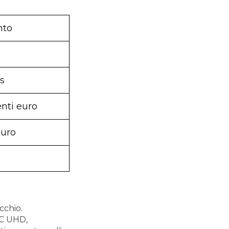
nto
 s
enti euro
euro
cchio.
PC UHD,