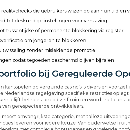
realitychecks die gebruikers wijzen op aan hun tijd en v
id tot deskundige instellingen voor verslaving
ot tussentijdse of permanente blokkering via register
sverificatie om jongeren te blokkeren
itwisseling zonder misleidende promotie
ngen zodat tegoeden beschermd blijven bij falen
portfolio bij Gereguleerde Op
n kansspelen op vergunde casino’s is divers en voorziet 
e Nederlandse regelgeving specifieke restricties oplegt
ken, blijft het spelaanbod zelf ruim en wordt het consta
s van gerespecteerde ontwikkelaars.
 meest omvangrijkste categorie, met talloze uitvoeringe
cties leveren voor iedere keuze. Van ouderwetse fruit
deoslots met complexe bonusgames en groeiende hoofd