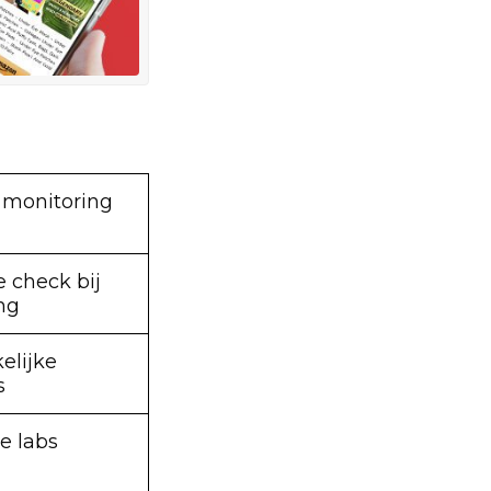
 monitoring
e check bij
ing
elijke
s
e labs