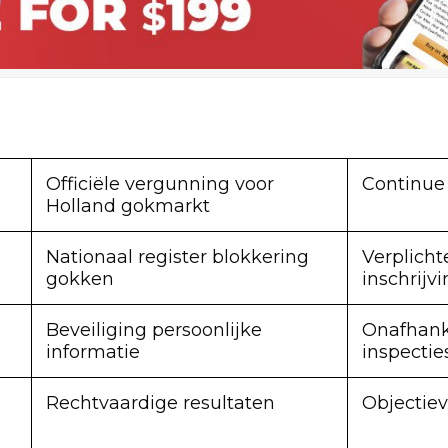
Officiële vergunning voor
Continue
Holland gokmarkt
Nationaal register blokkering
Verplicht
gokken
inschrijv
Beveiliging persoonlijke
Onafhank
informatie
inspectie
Rechtvaardige resultaten
Objectiev