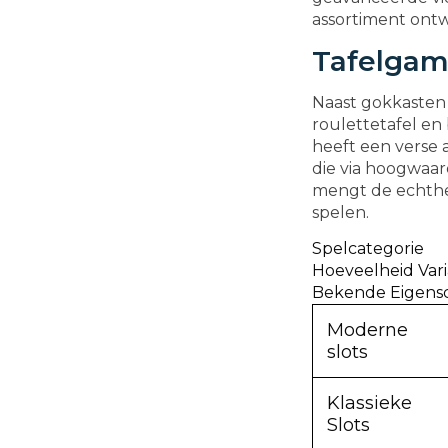
assortiment ontw
Tafelgam
Naast gokkasten 
roulettetafel en 
heeft een verse 
die via hoogwaar
mengt de echthe
spelen.
Spelcategorie
Hoeveelheid Var
Bekende Eigens
Moderne
slots
Klassieke
Slots