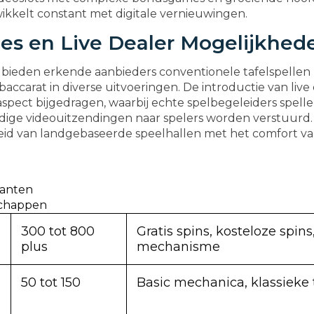
ikkelt constant met digitale vernieuwingen.
es en Live Dealer Mogelijkhed
bieden erkende aanbieders conventionele tafelspellen z
baccarat in diverse uitvoeringen. De introductie van live
aspect bijgedragen, waarbij echte spelbegeleiders spell
dige videouitzendingen naar spelers worden verstuurd.
id van landgebaseerde speelhallen met het comfort va
ianten
chappen
300 tot 800
Gratis spins, kosteloze spi
plus
mechanisme
50 tot 150
Basic mechanica, klassieke